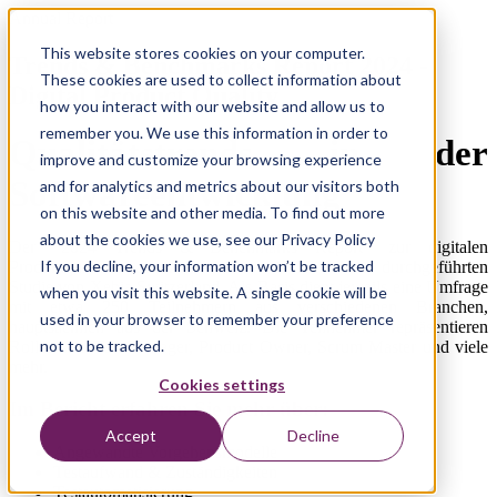
Annual Report
This website stores cookies on your computer.
Trends & Benchmarks Report 2024 -
These cookies are used to collect information about
Digital Product Quality
how you interact with our website and allow us to
remember you. We use this information in order to
Qualitätstrends in der
improve and customize your browsing experience
Softwareentwicklung
and for analytics and metrics about our visitors both
on this website and other media. To find out more
about the cookies we use, see our Privacy Policy
Der "2024 Trends & Benchmarks Report" zur digitalen
If you decline, your information won’t be tracked
Produktqualität basiert auf einer seit 15 Jahren durchgeführten
Studie von Xebia Switzerland. Als Basis dient jeweils eine Umfrage
when you visit this website. A single cookie will be
mit etwa 250 Teilnehmern aus verschiedenen Branchen,
used in your browser to remember your preference
hauptsächlich aus der Schweiz. Die Teilnehmer repräsentieren
not to be tracked.
Rollen wie Test Manager, Product Owner, Scrum Master und viele
mehr.
Cookies settings
Im Bericht erfahren Sie mehr über:
Accept
Decline
Angewandte Vorgehensmodelle
Testaufwand & Zuständigkeiten
Testautomatisierung