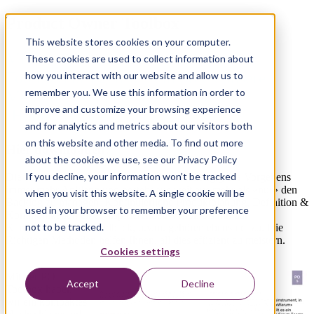
Product Owner Toolbox
This website stores cookies on your computer.
Mit der Product Owner Toolbox (PO
These cookies are used to collect information about
Toolbox) bringen wir ein Stück unserer
how you interact with our website and allow us to
remember you. We use this information in order to
Methodenkompetenz zu Ihnen ins
improve and customize your browsing experience
(Home-)Office.
and for analytics and metrics about our visitors both
on this website and other media. To find out more
Hier downloaden:
about the cookies we use, see our Privacy Policy
If you decline, your information won’t be tracked
Die Rolle des Product Owners findet unabhängig des Vorgehens
immer mehr Anklang
und besteht aus weit aus mehr als «nur» den
when you visit this website. A single cookie will be
Backlog zu managen. Kontinuierliche Produktplanung, Definition &
used in your browser to remember your preference
Kommunikation einer inspirierenden Vision bis hin zur
not to be tracked.
Kanalisierung von Feedback, u.v.m. gehören ebenso dazu. Die
Richtigen Methoden helfen Ihnen, all dies effizient zu meistern.
Cookies settings
Mit der PO
Accept
Decline
Toolbox haben
wir ein kompaktes