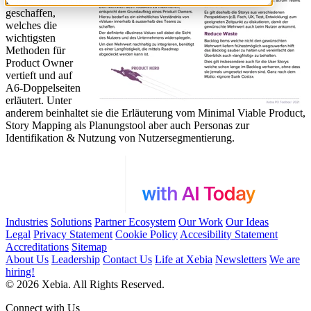
Nachschlagewerk
geschaffen,
welches die
wichtigsten
Methoden für
Product Owner
vertieft und auf
A6-Doppelseiten
erläutert. Unter
anderem beinhaltet sie die Erläuterung vom Minimal Viable Product,
Story Mapping als Planungstool aber auch Personas zur
Identifikation & Nutzung von Nutzersegmentierung.
Industries
Solutions
Partner Ecosystem
Our Work
Our Ideas
Legal
Privacy Statement
Cookie Policy
Accesibility Statement
Accreditations
Sitemap
About Us
Leadership
Contact Us
Life at Xebia
Newsletters
We are
hiring!
© 2026 Xebia. All Rights Reserved.
Connect with Us